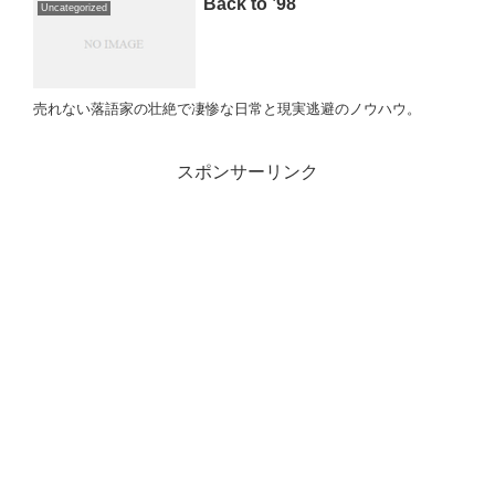
Back to ’98
Uncategorized
売れない落語家の壮絶で凄惨な日常と現実逃避のノウハウ。
スポンサーリンク