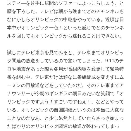
スティ―を片手に居間のソファーによっこらしょう、と
腰を下ろした。テレビは朝から晩までどのチャンネルも
なにかしらオリンピックの中継をやっている。近頃は日
本中がオリンピック一色！といった感じでどのチャンネ
ルを回してもオリンピックから逃れることはできない。
試しにテレビ東京を見てみると、テレ東までオリンピッ
ク関連の放送をしているので驚いてしまった。9.11のテ
ロや地震があった際も各局が番組内容を変更して緊急特
番を組む中、テレ東だけは頑なに番組編成を変えずにム
ーミンの再放送などをしていたのだ。そのテレ東までア
ナウンサーが今朝のギンギラの朝日みたいな笑顔で「オ
リンピックですよう！すごいですねえ！」などとやって
いる。オリンピックの自国開催というのは本当に大変な
ことなのだなあ、と少し呆然としていたらさっき始まっ
たばかりのオリンピック関連の放送が終わってしまっ