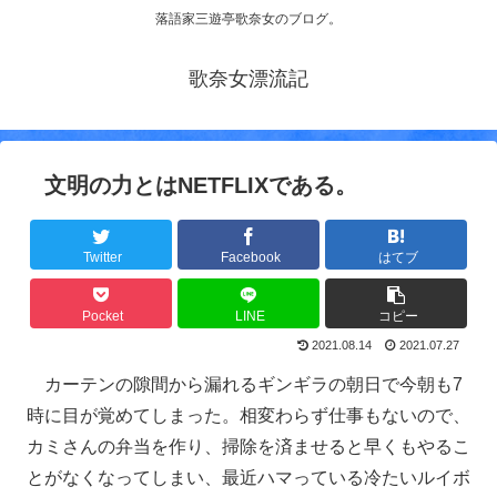
落語家三遊亭歌奈女のブログ。
歌奈女漂流記
文明の力とはNETFLIXである。
Twitter
Facebook
はてブ
Pocket
LINE
コピー
2021.08.14
2021.07.27
カーテンの隙間から漏れるギンギラの朝日で今朝も7
時に目が覚めてしまった。相変わらず仕事もないので、
カミさんの弁当を作り、掃除を済ませると早くもやるこ
とがなくなってしまい、最近ハマっている冷たいルイボ