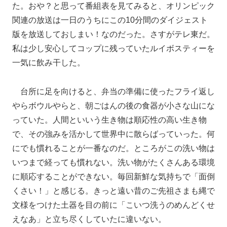
た。おや？と思って番組表を見てみると、オリンピック
関連の放送は一日のうちにこの10分間のダイジェスト
版を放送しておしまい！なのだった。さすがテレ東だ。
私は少し安心してコップに残っていたルイボスティーを
一気に飲み干した。
台所に足を向けると、弁当の準備に使ったフライ返し
やらボウルやらと、朝ごはんの後の食器が小さな山にな
っていた。人間といいう生き物は順応性の高い生き物
で、その強みを活かして世界中に散らばっていった。何
にでも慣れることが一番なのだ。ところがこの洗い物は
いつまで経っても慣れない。洗い物がたくさんある環境
に順応することができない。毎回新鮮な気持ちで「面倒
くさい！」と感じる。きっと遠い昔のご先祖さまも縄で
文様をつけた土器を目の前に「こいつ洗うのめんどくせ
えなあ」と立ち尽くしていたに違いない。