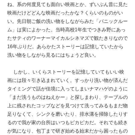
ね、系の何度見ても面白い映画とか、ずいぶん昔に見た
映画だけどどんな映画だったかな？くらいのものがい
い。先日朝ご飯の洗い物をしながらみた「パニックルー
ム」は実によかった。当時高校1年生でつきみ野にあっ
たサティのワーナーマイカルシネマズで観たきりなので
16年ぶりだ。あらかたストーリーは記憶していたから
洗い物をしながら見るにはちょうど良い。
しかし、いくらストーリーを記憶していてもいい映
画には段々引き込まれていく。すっかり洗い物が済んだ
タイミングで話が佳境に入ってしまいナマハゲのように
「まだ洗うものはねえかー」と探しまわり、テーブルの
上に残されたコップなどを見つけて洗ってみるもまだ物
足りなくて、シンクを磨いたり、排水溝を掃除したりす
るので我が家の台所はいつもピカピカだ。それでも続き
が気になり、包丁まで研ぎ始める始末だから困ったもの