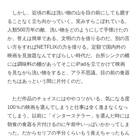
しかし、近頃の私は洗い物の山を目の前にしても臆す
ることなく立ち向かっていく。笑みすらこぼれている。
人類500万年の敵、洗い物をどのようにして手懐けたの
か。答えは簡単である。文明の力を借りるのだ。別の言
い方をすればNETFLIXの力を借りる。定額で国内外の
映画を見放題なんてすばらしい時代だ。台所シンクの横
には調味料の棚があってそこにiPadを立てかけて映画
を見ながら洗い物をすると、アラ不思議。目の前の食器
たちはあっという間に片付くのだ。
ただ作品のチョイスにはややコツがいる。気になる度
100％の映画を選んでしまうと仕事は全く進まなくなっ
てしまう。以前に「インターステラー」を選んだ時には
朝食の食器を片付けるのに午前中いっぱいかかってしま
った。だからセリフの半分くらいもう覚えちゃったもん