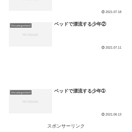
2021.07.18
ベッドで漂流する少年②
Uncategorized
2021.07.11
ベッドで漂流する少年➀
Uncategorized
2021.06.13
スポンサーリンク